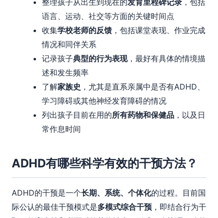
整理孩子从出生到现在的
发育里程碑记录
，包括
语言、运动、社交等方面的关键时间点
收集
学校老师的反馈
，包括课堂表现、作业完成
情况和同伴关系
记录孩子
典型的行为表现
，最好有具体的情境描
述和发生频率
了解
家族史
，尤其是直系亲属中是否有ADHD、
学习障碍或其他神经发育障碍的情况
列出孩子目前在用的
所有药物和保健品
，以及日
常作息时间
ADHD有哪些科学有效的干预方法？
ADHD的干预是一个
长期、系统、个体化
的过程。目前国
际公认的最佳干预模式是
多模式综合干预
，即结合行为干