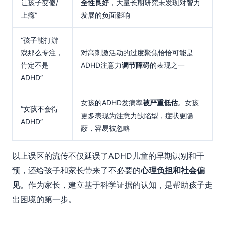
让孩子变傻/
全性良好
，大量长期研究未发现对智力
上瘾”
发展的负面影响
“孩子能打游
戏那么专注，
对高刺激活动的过度聚焦恰恰可能是
肯定不是
ADHD注意力
调节障碍
的表现之一
ADHD”
女孩的ADHD发病率
被严重低估
。女孩
“女孩不会得
更多表现为注意力缺陷型，症状更隐
ADHD”
蔽，容易被忽略
以上误区的流传不仅延误了ADHD儿童的早期识别和干
预，还给孩子和家长带来了不必要的
心理负担和社会偏
见
。作为家长，建立基于科学证据的认知，是帮助孩子走
出困境的第一步。