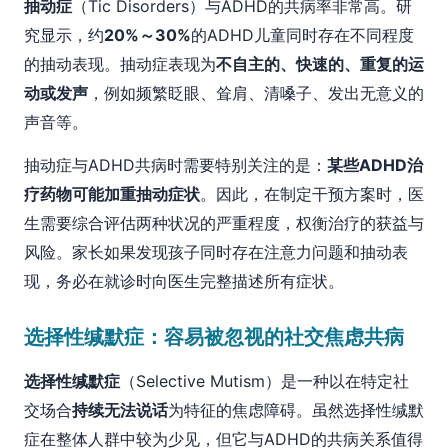
抽动症
（Tic Disorders）与ADHD的共病率非常高。研
究显示，约
20%～30%
的ADHD儿童同时存在不同程度
的抽动表现。抽动症表现为
不自主的、快速的、重复的运
动或发声
，例如频繁眨眼、耸肩、清嗓子、发出无意义的
声音等。
抽动症与ADHD共病时需要特别关注的是：
某些ADHD治
疗药物可能加重抽动症状
。因此，在制定干预方案时，医
生需要综合评估两种状况的严重程度，权衡治疗的获益与
风险。家长如果发现孩子同时存在注意力问题和抽动表
现，务必在就诊时向医生完整描述所有症状。
选择性缄默症：容易被忽视的社交焦虑共病
选择性缄默症
（Selective Mutism）是一种以在特定社
交场合
持续无法说话
为特征的焦虑障碍。虽然选择性缄默
症在整体人群中较为少见，但它与ADHD的共病关系值得