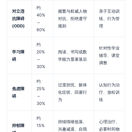
约
对立违
频繁与权威人物
亲子互动训
40%
抗障碍
对抗、拒绝遵守
练、行为管
～
(ODD)
规则
理
60%
约
针对性学业
学习障
20%
阅读、书写或数
辅导、课堂
碍
～
学能力显著落后
调整
30%
约
过度担忧、躯体
认知行为治
焦虑障
25%
化症状、回避行
疗、放松训
碍
～
为
练
30%
约
持续情绪低落、
心理治疗、
抑郁障
15%
兴趣减退、自我
必要时药物