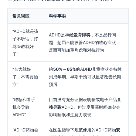
常见误区
科学事实
“ADHD就是孩
ADHD是
神经发育障碍
，不是品行问
子不听话，打
题。惩罚不能改善ADHD的核心症状，
骂管教就好
反而可能加重焦虑和对抗行为
了”
“长大就好
约
50%～65%
的ADHD儿童症状会持续
了，不需要治
到成年期。早期干预可以显著改善长期
疗”
预后
“吃糖和看手
目前没有充分证据表明糖或电子产品
直
机会导致
接导致
ADHD。但过度屏幕时间确实会
ADHD”
影响睡眠和注意力表现
“ADHD药物会
在医生指导下规范使用的ADHD药物
安