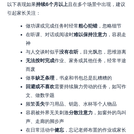
以下表现如果
持续6个月以上
且在多个场景中出现，建议
引起家长关注：
做功课或完成任务时经常
粗心犯错
，忽略细节
在听课、对话或阅读时
难以保持注意力
，容易走
神
与人交谈时似乎
没有在听
，目光飘忽，思维游离
无法按时完成
作业、家务或其他任务，经常半途
而废
做事
缺乏条理
，书桌和书包总是乱糟糟的
回避或不喜欢
需要持续脑力劳动的任务，如写作
文、做数学题
频繁
丢失
学习用品、钥匙、水杯等个人物品
容易被外界无关刺激
分散注意力
，如窗外的鸟叫
声、走廊的脚步声
在日常活动中
健忘
，忘记老师布置的作业或家长