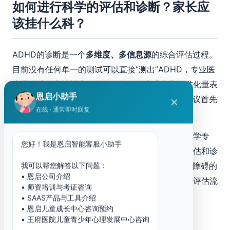
如何进行科学的评估和诊断？家长应
该挂什么科？
ADHD的诊断是一个
多维度、多信息源
的综合评估过程。
目前没有任何单一的测试可以直接”测出”ADHD，专业医
生需要结合家长报告、教师评价、临床观察和标准化量表
恩启小助手
来做出诊断。如果您怀疑孩子可能患有ADHD，建议首先
✕
在线 · 通常即时回复
前往
发育行为儿科
或儿童精神科就诊。
发育行为儿科
是专门关注儿童发育和行为问题的医学专
您好！我是恩启智能客服小助手
科。与一般的儿科不同，发育行为儿科医生具备评估和诊
断ADHD、孤独症谱系障碍、学习障碍等神经发育障碍的
我可以帮您解答以下问题：
• 恩启公司介绍
专业能力。在发育行为儿科，医生通常会进行以下评估流
• 师资培训与考证咨询
程：
• SAAS产品与工具介绍
• 恩启儿童成长中心咨询预约
• 王府医院儿童青少年心理发展中心咨询
常用的ADHD评估工具