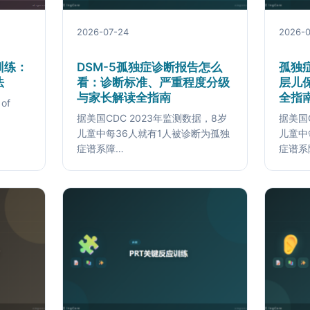
2026-07-24
2026-0
训练：
DSM-5孤独症诊断报告怎么
孤独
法
看：诊断标准、严重程度分级
层儿
与家长解读全指南
全指
of
据美国CDC 2023年监测数据，8岁
据美国
儿童中每36人就有1人被诊断为孤独
儿童中
症谱系障…
症谱系