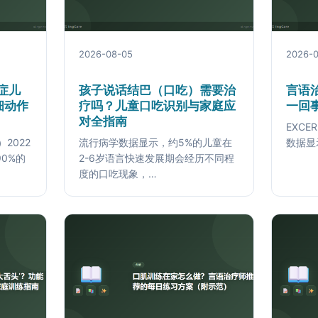
2026-08-05
2026-
症儿
孩子说话结巴（口吃）需要治
言语
细动作
疗吗？儿童口吃识别与家庭应
一回
对全指南
EXCER
2022
流行病学数据显示，约5%的儿童在
数据显
0%的
2-6岁语言快速发展期会经历不同程
度的口吃现象，…