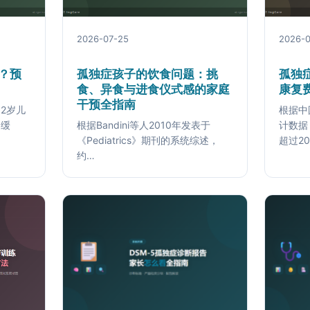
2026-07-25
2026-0
吗？预
孤独症孩子的饮食问题：挑
孤独
食、异食与进食仪式感的家庭
康复
干预全指南
2岁儿
根据中
迟缓
根据Bandini等人2010年发表于
计数据
《Pediatrics》期刊的系统综述，
超过2
约…