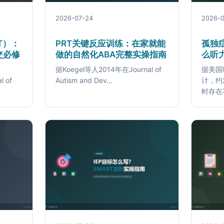
2026-07-24
2026-0
T）：
PRT关键反应训练：在家就能
孤独
交必修
做的自然化ABA完整实操指南
么听
据Koegel等人2014年在Journal of
据美国
 of
Autism and Dev…
计，约
时存在