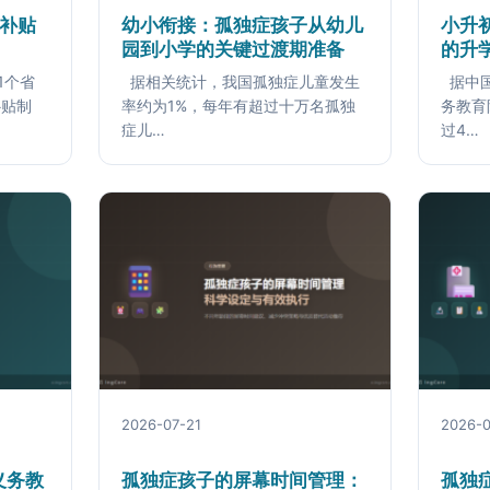
复补贴
幼小衔接：孤独症孩子从幼儿
小升
）
园到小学的关键过渡期准备
的升
1个省
据相关统计，我国孤独症儿童发生
据中国
补贴制
率约为1%，每年有超过十万名孤独
务教育
症儿…
过4…
2026-07-21
2026-0
义务教
孤独症孩子的屏幕时间管理：
孤独