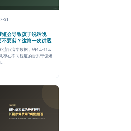
7-31
带短会导致孩子说话晚
要不要剪？这篇一次讲透
外流行病学数据，约4%-11%
儿存在不同程度的舌系带偏短
l…