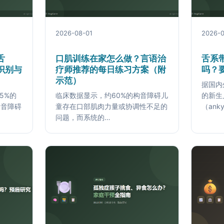
2026-08-01
2026-0
舌
口肌训练在家怎么做？言语治
舌系
识别与
疗师推荐的每日练习方案（附
吗？
示范）
据国内
5%的
临床数据显示，约60%的构音障碍儿
的新生
构音障碍
童存在口部肌肉力量或协调性不足的
（anky
问题，而系统的…