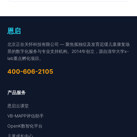
恩启
北京正在关怀科技有限公司 — 聚焦孤独症及发育迟缓儿童康复场
景的数字化服务与专业支持机构。2014年创立，源自清华大学x-
lab重点孵化项目。
400-606-2105
产品服务
恩启云课堂
VB-MAPP评估助手
OpenK数智化平台
儿童成长中心