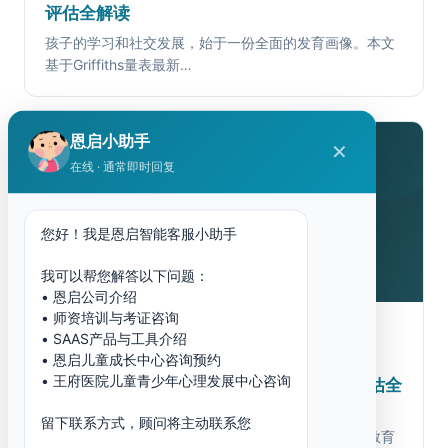
评估全解读
孩子的学习和社交发展，始于一份全面的发育画像。本文
基于Griffiths量表最新…
恩启小助手
✕
在线 · 通常即时回复
您好！我是恩启智能客服小助手
我可以帮您解答以下问题：
• 恩启公司介绍
• 师资培训与考证咨询
2026-07-08
• SAAS产品与工具介绍
• 恩启儿童成长中心咨询预约
• 王府医院儿童青少年心理发展中心咨询
什么是PEP-3评估？孤独症儿童心理教育评估全
解读：从评分到IEP制定
留下联系方式，顾问将主动联系您
孩子的学习和社交发展，需要一份真正能指导干预的教育