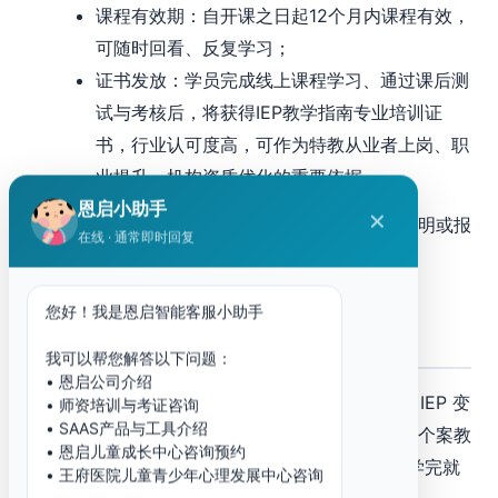
课程有效期：自开课之日起12个月内课程有效，
可随时回看、反复学习；
证书发放：学员完成线上课程学习、通过课后测
试与考核后，将获得IEP教学指南专业培训证
书，行业认可度高，可作为特教从业者上岗、职
业提升、机构资质优化的重要依据。
恩启小助手
✕
如需咨询课程价格、学习安排、答疑支持、证书说明或报
在线 · 通常即时回复
名细节，可通过官方咨询渠道进一步了解。
您好！我是恩启智能客服小助手
十二、课程总结
我可以帮您解答以下问题：
• 恩启公司介绍
IEP 教学指南课程的核心价值，在于帮助学习者把 IEP 变
• 师资培训与考证咨询
• SAAS产品与工具介绍
成真正可执行的教学工具。它适合特教一线实操、个案教
• 恩启儿童成长中心咨询预约
学升级和机构标准化建设，但不应被简单包装成”学完就
• 王府医院儿童青少年心理发展中心咨询