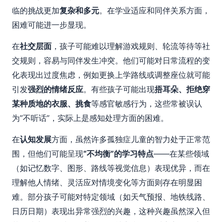
临的挑战更加
复杂和多元
。在学业适应和同伴关系方面，
困难可能进一步显现。
在
社交层面
，孩子可能难以理解游戏规则、轮流等待等社
交规则，容易与同伴发生冲突。他们可能对日常流程的变
化表现出过度焦虑，例如更换上学路线或调整座位就可能
引发
强烈的情绪反应
。有些孩子可能出现
捂耳朵、拒绝穿
某种质地的衣服、挑食
等感官敏感行为，这些常被误认
为”不听话”，实际上是感知处理方面的困难。
在
认知发展
方面，虽然许多孤独症儿童的智力处于正常范
围，但他们可能呈现
“不均衡”的学习特点
——在某些领域
（如记忆数字、图形、路线等视觉信息）表现优异，而在
理解他人情绪、灵活应对情境变化等方面则存在明显困
难。部分孩子可能对特定领域（如天气预报、地铁线路、
日历日期）表现出异常强烈的兴趣，这种兴趣虽然深入但