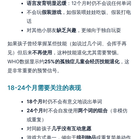
语言发育明显迟缓
：12个月时仍不会说任何单词
不会玩
假装游戏
，如假装喂娃娃吃饭、假装打电
话
对其他小朋友
缺乏兴趣
，更倾向于独自玩耍
如果孩子曾经掌握某些技能（如说过几个词、会挥手再
见）但后来
不再使用
，这种技能退化尤其需要警惕。
WHO数据显示约
25%的孤独症儿童会经历技能退化
，这
是非常重要的预警信号。
18-24个月需要关注的表现
18个月
时仍不会有意义地说出单词
24个月
时不会自发使用
两个词的组合
（非模仿
或重复）
对同龄孩子
几乎没有互动意愿
游戏方式单一，倾向于
排列物品
或重复简单动作