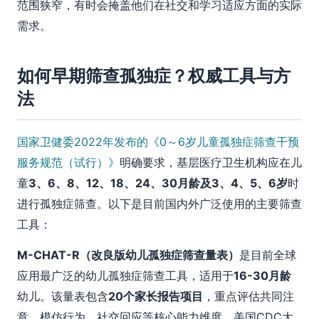
范围狭窄，有时会掩盖他们在社交和学习适应方面的实际
需求。
如何早期筛查孤独症？权威工具与方
法
国家卫健委2022年发布的《0～6岁儿童孤独症筛查干预
服务规范（试行）》
明确要求，基层医疗卫生机构应在儿
童
3、6、8、12、18、24、30月龄及3、4、5、6岁
时
进行孤独症筛查。以下是目前国内外广泛使用的主要筛查
工具：
M-CHAT-R（改良版幼儿孤独症筛查量表）
是目前全球
应用最广泛的幼儿孤独症筛查工具，适用于
16-30月龄
幼儿。该量表包含
20个家长报告项目
，重点评估共同注
意、模仿行为、社交回应等核心能力维度。美国CDC大