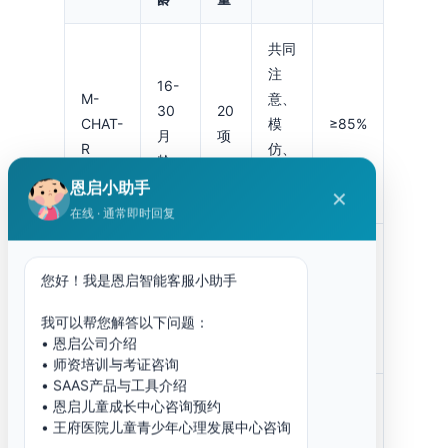
共同
注
16-
M-
意、
30
20
CHAT-
模
≥85%
月
项
R
仿、
龄
社交
恩启小助手
✕
回应
在线 · 通常即时回复
社交
18-
互
您好！我是恩启智能客服小助手
CHAT-
24
23
约
动、
23
月
项
80%
我可以帮您解答以下问题：
语言
龄
• 恩启公司介绍
发展
• 师资培训与考证咨询
• SAAS产品与工具介绍
社交
• 恩启儿童成长中心咨询预约
2.5-
能
• 王府医院儿童青少年心理发展中心咨询
65
约