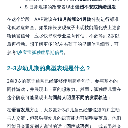
对日常规律的改变表现出
强烈不安或情绪爆发
在这个阶段，AAP建议在
18月龄和24月龄
分别进行标准
化孤独症筛查。如果家长发现孩子出现技能退化或上述多
项预警信号，应尽快寻求专业发育评估，不必等到2岁以
后再行动。想了解更多1岁左右孩子的早期信号细节，可
参考
1岁宝宝孤独症早期信号
。
2-3岁幼儿期的典型表现是什么？
2至3岁的孩子通常已经能够使用简单句子、参与基本的
同伴游戏，并展现出丰富的想象力。然而，孤独症儿童在
这个阶段可能呈现出
与同龄人明显不同的发展轨迹
：
在
语言发展
方面，大多数2-3岁儿童已经能说短句并主动
与人交流，但孤独症幼儿的语言能力可能明显落后。他们
可能只会重复别人说过的话（
回声式语言
），或者虽然会