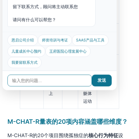
SRS-2
18
力、
项
78%
留下联系方式，顾问将主动联系您
岁
社交
认知
请问有什么可以帮您？
2岁
行为
CARS-
15
约
以
观察
恩启公司介绍
师资培训与考证
SAAS产品与工具
2
项
82%
上
评估
儿童成长中心预约
王府医院心理发展中心
感
我要留联系方式
8月
觉、
ABC量
龄
57
社
约
发送
表
以
项
交、
75%
上
躯体
运动
M-CHAT-R量表的20项内容涵盖哪些维度？
M-CHAT-R的20个项目围绕孤独症的
核心行为特征
设