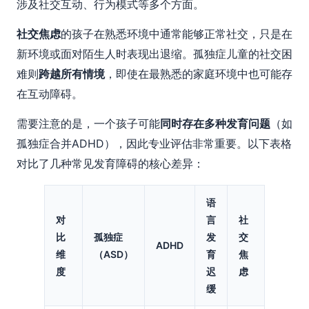
涉及社交互动、行为模式等多个方面。
社交焦虑
的孩子在熟悉环境中通常能够正常社交，只是在
新环境或面对陌生人时表现出退缩。孤独症儿童的社交困
难则
跨越所有情境
，即使在最熟悉的家庭环境中也可能存
在互动障碍。
需要注意的是，一个孩子可能
同时存在多种发育问题
（如
孤独症合并ADHD），因此专业评估非常重要。以下表格
对比了几种常见发育障碍的核心差异：
语
对
言
社
比
孤独症
发
交
ADHD
维
（ASD）
育
焦
度
迟
虑
缓