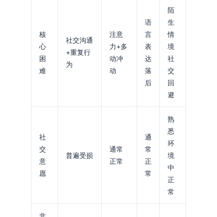
陌
语
生
核
注意
言
情
社交沟通
心
力+多
表
境
+重复行
困
动冲
达
社
为
难
动
落
交
后
回
避
熟
悉
社
通
环
交
通常
常
普遍受损
境
意
正常
正
中
愿
常
正
常
非