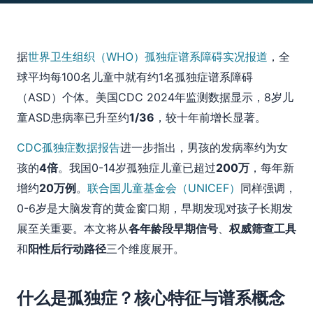
据
世界卫生组织（WHO）孤独症谱系障碍实况报道
，全
球平均每100名儿童中就有约1名孤独症谱系障碍
（ASD）个体。美国CDC 2024年监测数据显示，8岁儿
童ASD患病率已升至约
1/36
，较十年前增长显著。
CDC孤独症数据报告
进一步指出，男孩的发病率约为女
孩的
4倍
。我国0-14岁孤独症儿童已超过
200万
，每年新
增约
20万例
。
联合国儿童基金会（UNICEF）
同样强调，
0-6岁是大脑发育的黄金窗口期，早期发现对孩子长期发
展至关重要。本文将从
各年龄段早期信号
、
权威筛查工具
和
阳性后行动路径
三个维度展开。
什么是孤独症？核心特征与谱系概念