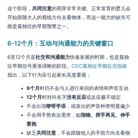
这个阶段，
共同注意
的萌芽非常关键。正常发育的婴儿会
开始跟随大人的视线方向去看物体，而这一能力的缺失可
能是孤独症的早期预警之一。
6-12个月：互动与沟通能力的关键窗口
6至12个月是
社交和沟通能力
快速发展的时期，也是孤独
症早期信号逐渐清晰的阶段。
CDC孤独症早期征兆指南
指出，以下行为应引起家长高度重视：
9个月
时仍不会与人进行来回的表情和声音互动
12个月
时对叫名字
没有反应
或反应极不稳定
不会出现
咿呀学语
，或发出的声音种类明显偏少
不会用手势表达需求，如
指物、挥手再见、伸手
要抱
缺乏
共同注意
，不会跟随他人的手指方向去看物