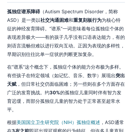
孤独症谱系障碍
（Autism Spectrum Disorder，简称
ASD）是一类以
社交沟通困难
和
重复刻板行为
为核心特
征的神经发育障碍。”谱系”一词意味着每位孤独症个体的
表现差异极大——有的孩子几乎没有口语表达能力，有的
则语言流畅但难以进行双向互动。正因为表现的多样性，
早期识别往往比单一症状的判断更加复杂。
在”谱系”这个概念下，孤独症个体的能力分布极为多样。
有些孩子在特定领域（如记忆、音乐、数学）展现出
突出
天赋
，但日常社交仍面临困难；另一些则在多个方面存在
广泛的发育挑战。约
30%
的孤独症儿童同时伴有智力发
育迟缓，而部分孤独症儿童的智力处于正常甚至超常水
平。
根据
美国国立卫生研究院（NIH）孤独症概述
，ASD通常
在
3岁之前
即可出现可观察的行为特征，但许多儿童直到