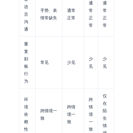
通
通
语
手势、表
通常
常
常
言
情常缺失
正常
正
正
沟
常
常
通
重
复
刻
少
少
常见
少见
板
见
见
行
为
仅
环
跨
在
境
跨情
情
跨情境一
陌
依
境一
境
致
生
赖
致
一
情
性
致
境