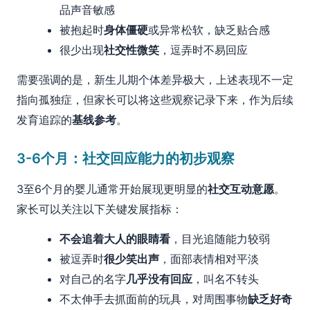
品声音敏感
被抱起时
身体僵硬
或异常松软，缺乏贴合感
很少出现
社交性微笑
，逗弄时不易回应
需要强调的是，新生儿期个体差异极大，上述表现不一定
指向孤独症，但家长可以将这些观察记录下来，作为后续
发育追踪的
基线参考
。
3-6个月：社交回应能力的初步观察
3至6个月的婴儿通常开始展现更明显的
社交互动意愿
。
家长可以关注以下关键发展指标：
不会追着大人的眼睛看
，目光追随能力较弱
被逗弄时
很少笑出声
，面部表情相对平淡
对自己的名字
几乎没有回应
，叫名不转头
不太伸手去抓面前的玩具，对周围事物
缺乏好奇