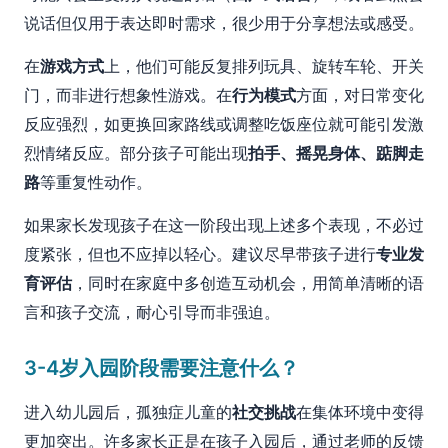
说话但仅用于表达即时需求，很少用于分享想法或感受。
在
游戏方式
上，他们可能反复排列玩具、旋转车轮、开关
门，而非进行想象性游戏。在
行为模式
方面，对日常变化
反应强烈，如更换回家路线或调整吃饭座位就可能引发激
烈情绪反应。部分孩子可能出现
拍手、摇晃身体、踮脚走
路
等重复性动作。
如果家长发现孩子在这一阶段出现上述多个表现，不必过
度紧张，但也不应掉以轻心。建议尽早带孩子进行
专业发
育评估
，同时在家庭中多创造互动机会，用简单清晰的语
言和孩子交流，耐心引导而非强迫。
3-4岁入园阶段需要注意什么？
进入幼儿园后，孤独症儿童的
社交挑战
在集体环境中变得
更加突出。许多家长正是在孩子入园后，通过老师的反馈