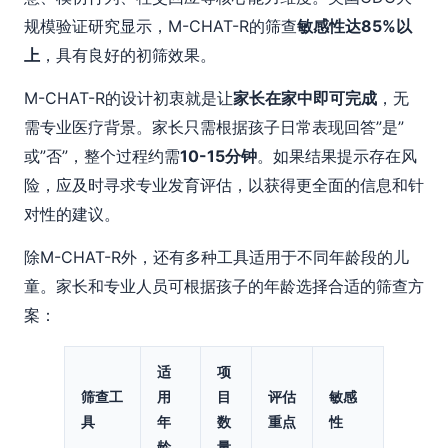
规模验证研究显示，M-CHAT-R的筛查
敏感性达85%以
上
，具有良好的初筛效果。
M-CHAT-R的设计初衷就是让
家长在家中即可完成
，无
需专业医疗背景。家长只需根据孩子日常表现回答”是”
或”否”，整个过程约需
10-15分钟
。如果结果提示存在风
险，应及时寻求专业发育评估，以获得更全面的信息和针
对性的建议。
除M-CHAT-R外，还有多种工具适用于不同年龄段的儿
童。家长和专业人员可根据孩子的年龄选择合适的筛查方
案：
适
项
筛查工
用
目
评估
敏感
具
年
数
重点
性
龄
量