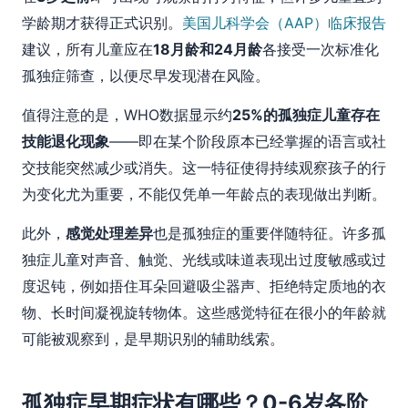
学龄期才获得正式识别。
美国儿科学会（AAP）临床报告
建议，所有儿童应在
18月龄和24月龄
各接受一次标准化
孤独症筛查，以便尽早发现潜在风险。
值得注意的是，WHO数据显示约
25%的孤独症儿童存在
技能退化现象
——即在某个阶段原本已经掌握的语言或社
交技能突然减少或消失。这一特征使得持续观察孩子的行
为变化尤为重要，不能仅凭单一年龄点的表现做出判断。
此外，
感觉处理差异
也是孤独症的重要伴随特征。许多孤
独症儿童对声音、触觉、光线或味道表现出过度敏感或过
度迟钝，例如捂住耳朵回避吸尘器声、拒绝特定质地的衣
物、长时间凝视旋转物体。这些感觉特征在很小的年龄就
可能被观察到，是早期识别的辅助线索。
孤独症早期症状有哪些？0-6岁各阶