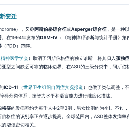
断变迁
Syndrome），又称
阿斯伯格综合征
或
Asperger综合征
，是一种
碍
。在1994年发布的
DSM-IV
（《精神障碍诊断与统计手册》第
碍
（PDD）范畴。
国精神医学学会
）取消了阿斯伯格症的独立诊断，将其归入
孤独
同亚型之间缺乏可靠的临床边界。在ASD的三级分类中，阿斯伯
的
ICD-11
（
世界卫生组织自闭症实况报道
）也做了类似调整，
系障碍分类体系，按智力水平和语言能力进行维度化描述。
伯格症
的发病率约为每千人中2至3例，男女比例约为4:1。不过
斯伯格症的识别率正在逐步提高。全球范围内，ASD整体发病率
识的增强密切相关。