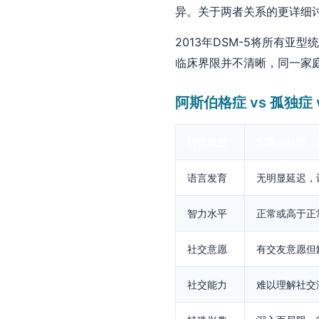
异。关于两者关系的更详细
2013年DSM-5将所有亚型
临床界限并不清晰，同一家
阿斯伯格症 vs 孤独症 
特征维度
阿斯伯格症（
语言发育
无明显延迟，
智力水平
正常或高于正
社交意愿
有交友意愿但
社交能力
难以理解社交