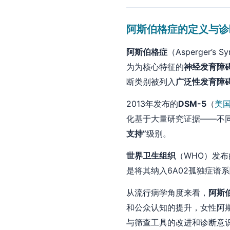
阿斯伯格症的定义与诊
阿斯伯格症
（Asperger’s 
为为核心特征的
神经发育障
断类别被列入
广泛性发育障
2013年发布的
DSM-5
（
美
化基于大量研究证据——不
支持”
级别。
世界卫生组织
（WHO）发布
是将其纳入6A02孤独症谱
从流行病学角度来看，
阿斯
和公众认知的提升，女性阿
与筛查工具的改进和诊断意