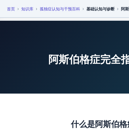
›
›
›
›
首页
知识库
孤独症认知与干预百科
基础认知与诊断
阿斯
恩启
恩启云课堂
科技赋能
▾
▾
阿斯伯格症完全
什么是阿斯伯格