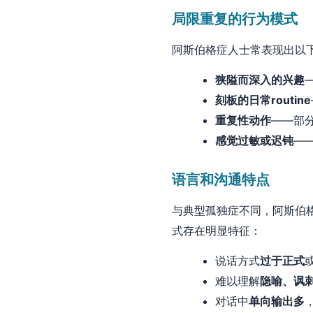
局限重复的行为模式
阿斯伯格症人士常表现出以
狭隘而深入的兴趣
刻板的日常routine
重复性动作
——部
感觉过敏或迟钝
—
语言和沟通特点
与典型孤独症不同，阿斯伯
式存在明显特征：
说话方式
过于正式
难以理解
隐喻、讽
对话中
单向输出多