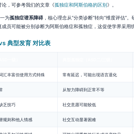
讨论，可参考我们的文章《
孤独症和阿斯伯格的区别
》。
统一为
孤独症谱系障碍
，核心理念从”分类诊断”转向”维度评估”
庭成员可能被分别诊断为阿斯伯格症和孤独症，这促使学界采用
vs 典型发育 对比表
ASD一级）
典型孤独症（ASD二/三级）
词汇丰富但使用方式特殊
常有延迟，可能出现语言退化
常
从智力障碍到正常不等
缺乏技巧
社交意愿可能较低
潜规则和他人情感
社交互动显著困难