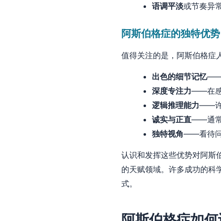
语调平淡
或节奏异
阿斯伯格症的独特优势
值得关注的是，阿斯伯格症
出色的细节记忆
—
深度专注力
——在
逻辑推理能力
——
诚实与正直
——通常
独特视角
——看待
认识和发挥这些优势对阿斯
的天赋领域。许多成功的科
式。
阿斯伯格症如何