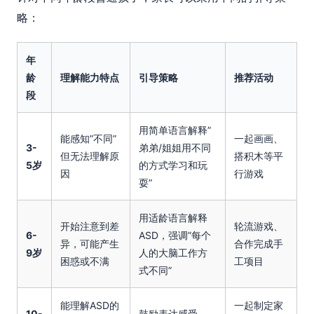
略：
年
龄
理解能力特点
引导策略
推荐活动
段
用简单语言解释”
能感知”不同”
一起画画、
3-
弟弟/姐姐用不同
但无法理解原
搭积木等平
5岁
的方式学习和玩
因
行游戏
耍”
用适龄语言解释
开始注意到差
轮流游戏、
6-
ASD，强调”每个
异，可能产生
合作完成手
9岁
人的大脑工作方
困惑或不满
工项目
式不同”
能理解ASD的
一起制定家
10-
鼓励表达感受，