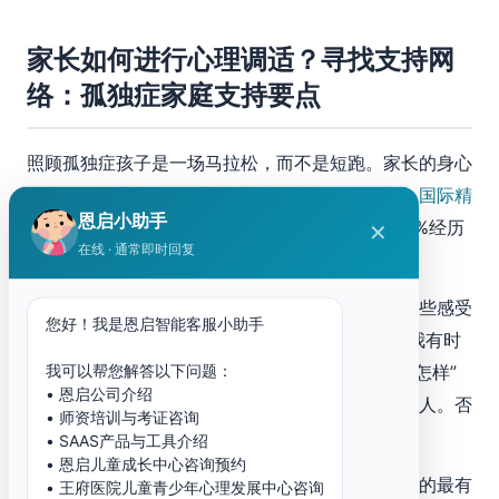
家长如何进行心理调适？寻找支持网
络：孤独症家庭支持要点
照顾孤独症孩子是一场马拉松，而不是短跑。家长的身心
健康是整个家庭支持系统的基础，却往往被忽视。
国际精
恩启小助手
神卫生研究
表明，孤独症儿童的母亲中有30%-50%经历
✕
在线 · 通常即时回复
过临床水平的焦虑或抑郁。
正视自己的感受。
悲伤、愤怒、疲惫、愧疚——这些感受
您好！我是恩启智能客服小助手
在孤独症家长中极为常见，而且完全正常。承认”我有时
我可以帮您解答以下问题：
候觉得很累””我有时候会想，如果没有这些困难会怎样”
• 恩启公司介绍
并不意味着你不爱孩子，而是说明你是一个真实的人。否
• 师资培训与考证咨询
认这些感受只会让它们以更有害的方式表达出来。
• SAAS产品与工具介绍
• 恩启儿童成长中心咨询预约
建立家长互助网络。
找到同类家庭是获得心理支持的最有
• 王府医院儿童青少年心理发展中心咨询