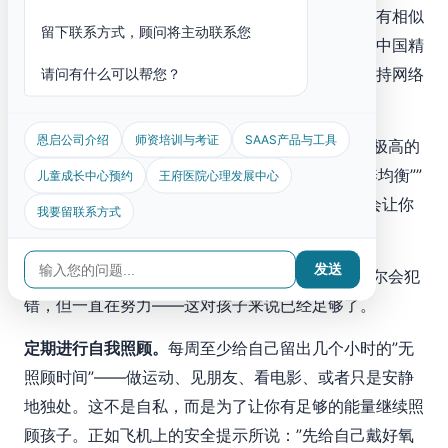
效途径之一。在线或线下的家长互助群让你能够与有相似
留下联系方式，顾问将主动联系您
经历的人交流，获得实用的建议和情感上的共鸣。中国精
神卫生协会近年来也在积极推动特殊需要家庭的支持网络
请问有什么可以帮您？
建设。
恩启公司介绍
师资培训与考证
SAAS产品与工具
学会”够好”而不是”完美”。
很多家长给自己设定了极高的
标准：”每天必须做两小时训练””每顿饭都必须营养均衡””
儿童成长中心预约
王府医院心理发展中心
绝对不能发脾气”。这种完美主义不仅不现实，还会让你
我要留联系方式
持续处于”我不够好”的自责中。
发送
做一个”够好的父母”——大部分时间做得不错，偶尔会犯
错，但一直在努力——这对孩子来说已经足够了。
定期进行自我照顾。
每周至少给自己留出几个小时的”无
照顾时间”——做运动、见朋友、看电影、或者只是安静
地独处。这不是自私，而是为了让你有足够的能量继续照
顾孩子。正如飞机上的安全提示所说：”先给自己戴好氧