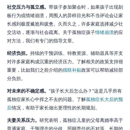
社交压力与孤立感。
带孩子参加聚会时，如果孩子出现刻
板行为或情绪崩溃，周围人的异样目光和不当评论会让家
长感到极度尴尬和疲惫。久而久之，许多家庭选择减少社
交活动，逐渐与社会疏离。关于孤独症孩子
情绪崩溃
的应
对方法，我们有专门的指导文章。
经济负担。
持续的干预训练、特教资源、辅助器具等开支
对许多家庭构成沉重的经济压力。了解相关的政策支持很
重要，比如我们之前介绍的
残联补贴
政策可以帮助减轻部
分负担。
对未来的不确定感。
“孩子长大后怎么办？”这是几乎所有
孤独症家长心中挥之不去的问题。了解
孤独症长大后的预
后
情况，有助于家长做出更理性的长期规划。
夫妻关系压力。
研究表明，孤独症儿童的父母离婚率高于
普通家庭。干预理念的分歧、照顾责任的不对等、长期的