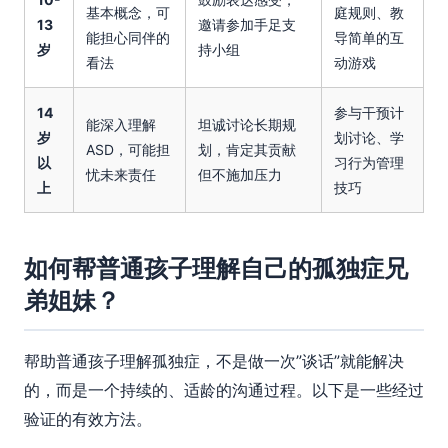
基本概念，可
庭规则、教
13
邀请参加手足支
能担心同伴的
导简单的互
岁
持小组
看法
动游戏
14
参与干预计
能深入理解
坦诚讨论长期规
岁
划讨论、学
ASD，可能担
划，肯定其贡献
以
习行为管理
忧未来责任
但不施加压力
上
技巧
如何帮普通孩子理解自己的孤独症兄
弟姐妹？
帮助普通孩子理解孤独症，不是做一次”谈话”就能解决
的，而是一个持续的、适龄的沟通过程。以下是一些经过
验证的有效方法。