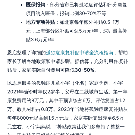
医保报销
：部分省市已将孤独症评估和部分康复
项目纳入医保，报销比例30-70%不等
地方专项补贴
：如北京每年额外补贴0.5-1万
元，上海部分区补贴可达5万元/年，深圳最高补
贴3.6万元/年
恩启整理了详细的
孤独症康复补贴申请全流程指南
，帮助
家长了解各地政策和申请步骤。据估算，充分利用各项补
贴后，家庭实际自付费用可降低
30-50%
。
以恩启服务的孤独症儿童小宇（化名）家庭为例。小宇
2021年确诊时年仅2岁半，父母在二线城市生活。第一年
康复费用约8万元，其中干预训练占6万、评估复查占1.2
万、教具材料占0.8万。2023年当地将孤独症康复补贴从
每年8000元提高到1.5万元后，家庭实际支出降至6.5万
元左右。小宇妈妈说：”补贴政策让我们多坚持了整整一