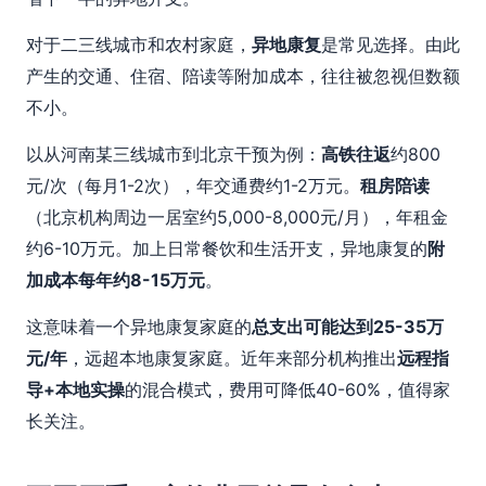
对于二三线城市和农村家庭，
异地康复
是常见选择。由此
产生的交通、住宿、陪读等附加成本，往往被忽视但数额
不小。
以从河南某三线城市到北京干预为例：
高铁往返
约800
元/次（每月1-2次），年交通费约1-2万元。
租房陪读
（北京机构周边一居室约5,000-8,000元/月），年租金
约6-10万元。加上日常餐饮和生活开支，异地康复的
附
加成本每年约8-15万元
。
这意味着一个异地康复家庭的
总支出可能达到25-35万
元/年
，远超本地康复家庭。近年来部分机构推出
远程指
导+本地实操
的混合模式，费用可降低40-60%，值得家
长关注。