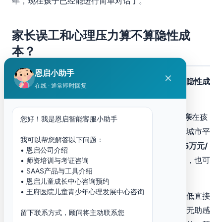
年，现在孩子已经能进行简单对话了。”
家长误工和心理压力算不算隐性成
本？
恩启小助手
✕
除了直接费用，孤独症康复还有一类容易被忽视的
隐性成
在线 · 通常即时回复
本
——家长的时间成本和心理压力。
恩启2024年家庭调研数据显示：
78%的孤独症母亲
在孩
您好！我是恩启智能客服小助手
子确诊后减少了工作时间或完全离职陪读。按一线城市平
我可以帮您解答以下问题：
均薪资计算，一方家长减少收入的机会成本约
8-15万元/
• 恩启公司介绍
年
。此外，长期陪读带来的焦虑、抑郁等心理问题，也可
• 师资培训与考证咨询
• SAAS产品与工具介绍
能产生额外的心理咨询费用（每次300-800元）。
• 恩启儿童成长中心咨询预约
• 王府医院儿童青少年心理发展中心咨询
这也是为什么
家庭干预
越来越受重视——它不仅降低直接
费用，还能让家长在参与过程中获得掌控感，减少无助感
留下联系方式，顾问将主动联系您