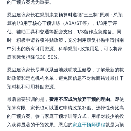
的干预方案尤为重要。
恩启建议家长在规划康复预算时遵循”三三制”原则：总预
算的1/3用于核心干预训练（ABA/ST等），1/3用于评
估、辅助工具和交通等配套支出，1/3留作应急储备。同
时，积极申请各项补贴政策，充分利用康复补贴申请指南
中列出的所有可用资源。科学规划+政策用足，可以将家
庭实际负担降低30-50%。
恩启建议家长尽早联系当地残联或卫健委，了解最新的救
助政策和定点机构名单，避免因信息不对称而错过最佳干
预时机和可用补贴资源。
最后需要强调的是，
费用不应成为放弃干预的理由
。即使
预算有限，家长也可以通过申请政策补贴、选择性价比高
的干预方案、参与家庭干预培训等方式，用相对较少的投
入获得显著的干预效果。恩启的
家庭干预师课程
就是为预