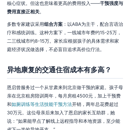
核心症状。但这也意味着更高的费用投入——
干预强度与
费用直接正相关
。
多数专家建议采用
组合方案
：以ABA为主干，配合言语治
疗和感统训练。这种方案下，一线城市年费约15-25万，
二三线城市约8-15万。家长应根据孩子的具体需求和家
庭经济状况做选择，不必盲目追求高价位疗法。
异地康复的交通住宿成本有多高？
恩启曾服务过一个从甘肃来到北京做干预的家庭。孩子母
亲在北京租房陪训两年，每月房租4500元，加上干预费
和
如厕训练等生活技能干预方法
开销，两年总花费超过
30万元。这位母亲后来加入了恩启的家长互助群，她
说：”如果能早点了解线上远程指导和本地资源，至少能
省下一半的异地开支。”