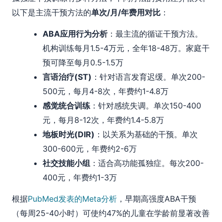
以下是主流干预方法的
单次/月/年费用对比
：
ABA应用行为分析
：最主流的循证干预方法。
机构训练每月1.5-4万元，全年18-48万。家庭干
预可降至每月0.5-1.5万
言语治疗(ST)
：针对语言发育迟缓。单次200-
500元，每月4-8次，年费约1-4.8万
感觉统合训练
：针对感统失调。单次150-400
元，每月8-12次，年费约1.4-5.8万
地板时光(DIR)
：以关系为基础的干预。单次
300-600元，年费约2-6万
社交技能小组
：适合高功能孤独症。每次200-
400元，年费约1-3万
根据
PubMed发表的Meta分析
，早期高强度ABA干预
（每周25-40小时）可使约47%的儿童在学龄前显著改善