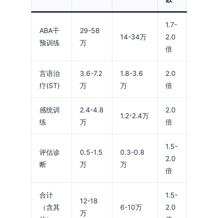
1.7-
ABA干
29-58
14-34万
2.0
预训练
万
倍
言语治
3.6-7.2
1.8-3.6
2.0
疗(ST)
万
万
倍
感统训
2.4-4.8
2.0
1.2-2.4万
练
万
倍
1.5-
评估诊
0.5-1.5
0.3-0.8
2.0
断
万
万
倍
合计
1.5-
12-18
（含其
6-10万
2.0
万