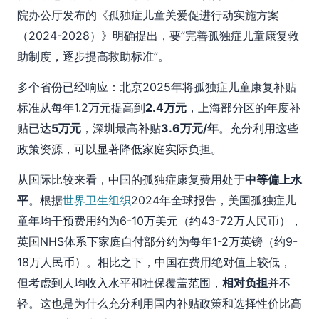
院办公厅发布的《孤独症儿童关爱促进行动实施方案
（2024-2028）》明确提出，要”完善孤独症儿童康复救
助制度，逐步提高救助标准”。
多个省份已经响应：北京2025年将孤独症儿童康复补贴
标准从每年1.2万元提高到
2.4万元
，上海部分区的年度补
贴已达
5万元
，深圳最高补贴
3.6万元/年
。充分利用这些
政策资源，可以显著降低家庭实际负担。
从国际比较来看，中国的孤独症康复费用处于
中等偏上水
平
。根据
世界卫生组织
2024年全球报告，美国孤独症儿
童年均干预费用约为6-10万美元（约43-72万人民币），
英国NHS体系下家庭自付部分约为每年1-2万英镑（约9-
18万人民币）。相比之下，中国在费用绝对值上较低，
但考虑到人均收入水平和社保覆盖范围，
相对负担
并不
轻。这也是为什么充分利用国内补贴政策和选择性价比高