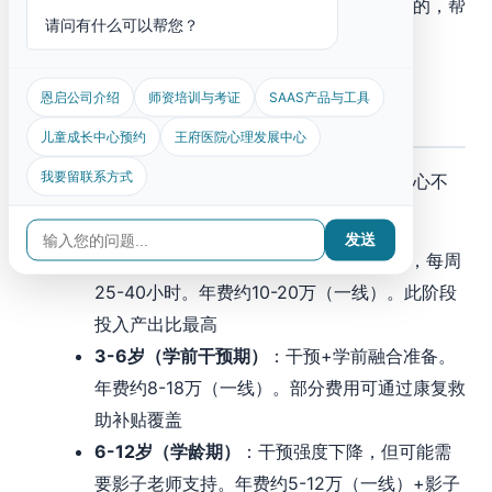
和心理压力。恩启的
家庭干预师课程
就是为此设计的，帮
请问有什么可以帮您？
助家长掌握科学的干预方法。
恩启公司介绍
师资培训与考证
SAAS产品与工具
不同年龄段康复费用怎么变化？
儿童成长中心预约
王府医院心理发展中心
我要留联系方式
孤独症康复是一个
长期过程
，不同年龄段的费用重心不
同：
发送
0-3岁（早期干预期）
：以密集干预为主，每周
25-40小时。年费约10-20万（一线）。此阶段
投入产出比最高
3-6岁（学前干预期）
：干预+学前融合准备。
年费约8-18万（一线）。部分费用可通过康复救
助补贴覆盖
6-12岁（学龄期）
：干预强度下降，但可能需
要影子老师支持。年费约5-12万（一线）+影子