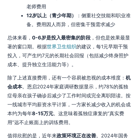
老师费用
12岁以上（青少年期）
：侧重社交技能和职业准
备。费用因人而异，但密集干预需求减少
总体来看，
0-6岁是投入最密集的阶段
，但也是效果最显
著的窗口期。根据
世界卫生组织
的建议，每1元早期干预
投入，可产生约7元的长期社会回报（包括减少终身照护
成本、提升独立生活能力等）。
除了上述直接费用，还有一个容易被忽视的成本维度：
机
会成本
。恩启2024年家庭调研数据显示，约78%的孤独
症母亲在孩子确诊后减少了工作时间或完全离职陪读。按
一线城市平均薪资水平计算，一方家长减少收入的机会成
本约为每年
8-15万元
。这意味着孤独症康复的”真实费
用”远不止账面上的训练费用。
值得欣慰的是，近年来
政策环境正在改善
。2024年国务