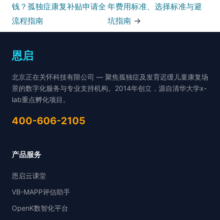
钱？孤独症康复补贴申请全
年费用标准、选择标准与避
流程指南
坑指南
→
恩启
北京正在关怀科技有限公司 — 聚焦孤独症及发育迟缓儿童康复场
景的数字化服务与专业支持机构。2014年创立，源自清华大学x-
lab重点孵化项目。
400-606-2105
产品服务
恩启云课堂
VB-MAPP评估助手
OpenK数智化平台