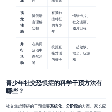
通
间
绪表达
视
有孤独
降低语
情绪卡片、
觉
症特征
言理解
社交漫画、
辅
的青少
负担
图片日程
助
年
并
在共同
抗拒直
一起做饭、
行
活动中
接对话
散步、玩游
活
自然沟
的孩子
戏
动
通
青少年社交恐惧症的科学干预方法有
哪些？
社交焦虑障碍的干预需要
系统化、分阶段
的方案。家长应