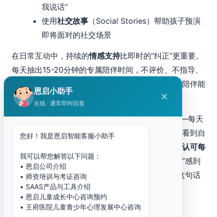
我说话”
使用
社交故事
（Social Stories）帮助孩子预演
即将面对的社交场景
在日常互动中，持续的
情感支持
比即时的”纠正”更重要。
每天抽出15-20分钟的专属陪伴时间，不评价、不指导、
只是倾听或一起做孩子喜欢的活动。这种无压力的陪伴能
恩启小助手
✕
够逐步建立孩子的安全感和信任感。
在线 · 通常即时回复
家长还可以尝试为孩子建立”社交成功经验记录”——每天
记录一个小的社交互动或积极时刻，帮助孩子逐步看到自
您好！我是恩启智能客服小助手
己的进步。对于社交焦虑的孩子来说，
被看到和被认可每
我可以帮您解答以下问题：
一次微小的尝试
，远比关注结果更有力量。记住：”感到
• 恩启公司介绍
害怕是正常的，我会在你身边陪你一起面对”——这句话
• 师资培训与考证咨询
• SAAS产品与工具介绍
的力量，可能超乎你的想象。
• 恩启儿童成长中心咨询预约
• 王府医院儿童青少年心理发展中心咨询
不同沟通方式的对比