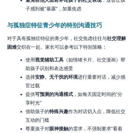
避免在他人面前评论孩子的社交表现
：这会让孩
子感到被”暴露”，加重焦虑
与孤独症特征青少年的特别沟通技巧
对于具有孤独症特征的青少年，社交焦虑往往与
社交理解
困难
交织在一起。家长可以参考以下特别策略：
使用
视觉辅助工具
（如情绪卡片、社交漫画）帮
助孩子识别和表达感受
选择
安静、无干扰的环境
进行重要对话，减少感
官过载
提供
可预测的沟通模式
，如每天固定时间的”分
享时光”
借助孩子的
特殊兴趣
作为对话切入点，降低社交
互动的门槛
尊重孩子对
眼神接触
的需求，不强制要求”看着