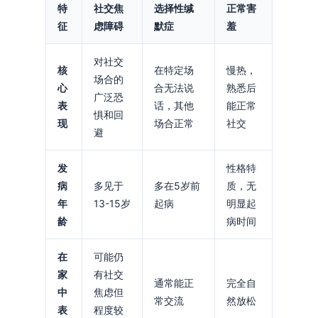
特
社交焦
选择性缄
正常害
征
虑障碍
默症
羞
对社交
核
在特定场
慢热，
场合的
心
合无法说
熟悉后
广泛恐
表
话，其他
能正常
惧和回
现
场合正常
社交
避
发
性格特
病
多见于
多在5岁前
质，无
年
13-15岁
起病
明显起
龄
病时间
在
可能仍
家
有社交
通常能正
完全自
中
焦虑但
常交流
然放松
表
程度较