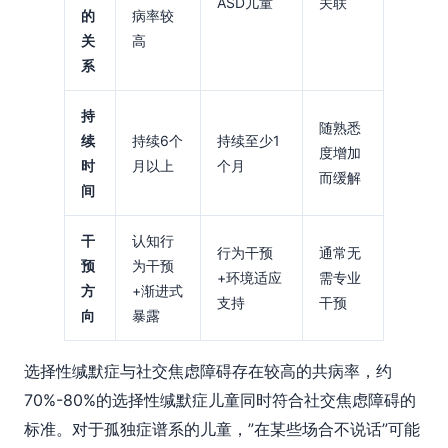
ASD儿童
关联
的
病率较
关
高
系
持
随熟悉
续
持续6个
持续至少1
度增加
时
月以上
个月
而缓解
间
干
认知行
行为干预
通常无
预
为干预
+环境适应
需专业
方
+渐进式
支持
干预
向
暴露
选择性缄默症与社交焦虑障碍存在较高的共病率，约
70%-80%的选择性缄默症儿童同时符合社交焦虑障碍的
标准。对于孤独症谱系的儿童，”在某些场合不说话”可能