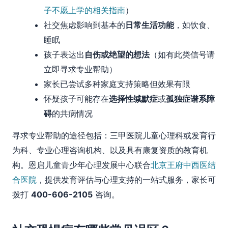
子不愿上学的相关指南
）
社交焦虑影响到基本的
日常生活功能
，如饮食、
睡眠
孩子表达出
自伤或绝望的想法
（如有此类信号请
立即寻求专业帮助）
家长已尝试多种家庭支持策略但效果有限
怀疑孩子可能存在
选择性缄默症
或
孤独症谱系障
碍
的共病情况
寻求专业帮助的途径包括：三甲医院儿童心理科或发育行
为科、专业心理咨询机构、以及具有康复资质的教育机
构。恩启儿童青少年心理发展中心联合
北京王府中西医结
合医院
，提供发育评估与心理支持的一站式服务，家长可
拨打
400-606-2105
咨询。