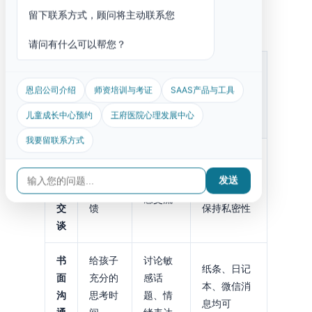
留下联系方式，顾问将主动联系您
下表对比了不同沟通方式的特点和适用场景：
请问有什么可以帮您？
沟
通
适用场
恩启公司介绍
师资培训与考证
SAAS产品与工具
特点
注意事项
方
景
儿童成长中心预约
王府医院心理发展中心
式
我要留联系方式
面
对
直接、
避免在公共
发送
日常情
面
即时反
场合进行，
感交流
交
馈
保持私密性
谈
书
给孩子
讨论敏
纸条、日记
面
充分的
感话
本、微信消
沟
思考时
题、情
息均可