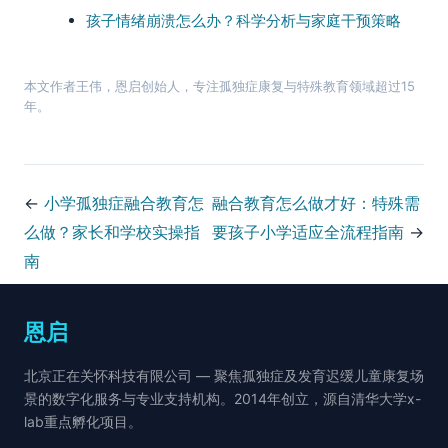
孩子情绪崩溃怎么办？科学分析与家庭干预策略
本文作者
王伟
，
恩启
创始人，专注孤独症康复与特殊教育领域超过15
年。
←
小学孤独症融合教育怎
融合教育怎么做才好：特殊需
么做？家长和学校实操指
要孩子小学适应全流程指南
→
南
恩启
北京正在关怀科技有限公司 — 聚焦孤独症及发育迟缓儿童康复场
景的数字化服务与专业支持机构。2014年创立，源自清华大学x-
lab重点孵化项目。