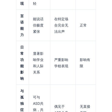
现
轻
言
能说话
在特定场
语
但极度
合完全无
正常
能
紧张
法出声
力
日
常
显著影
功
响学业
严重影响
影响有
能
和人际
学校表现
限
影
关系
响
与
孤
可与
独
ASD共
偶见于
无直接
症
病，共