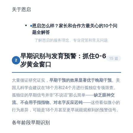
关于恩启
恩启怎么样？家长和合作方最关心的10个问
题全解答
了解恩启的服务理念、专业背景和常见问题
早期识别与发育预警：抓住0-6
15 篇
2
岁黄金窗口
大量循证研究证实，
早期干预的效果显著优于晚期干预
。美
国儿科学会建议在18个月和24个月进行孤独症专项筛查。
孤独症的早期信号并非”不说话”那么简单——
缺乏眼神交
流、不会用手指指物、对名字反应迟钝
——这些看似微小的
行为差异，可能是18个月甚至更早就能观察到的预警信号。
各年龄段早期识别