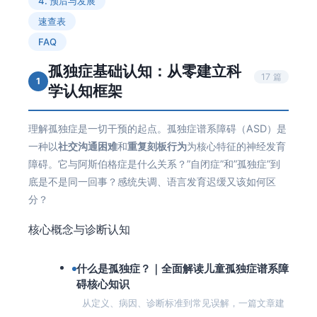
4. 预后与发展
速查表
FAQ
孤独症基础认知：从零建立科
17 篇
1
学认知框架
理解孤独症是一切干预的起点。孤独症谱系障碍（ASD）是
一种以
社交沟通困难
和
重复刻板行为
为核心特征的神经发育
障碍。它与阿斯伯格症是什么关系？”自闭症”和”孤独症”到
底是不是同一回事？感统失调、语言发育迟缓又该如何区
分？
核心概念与诊断认知
什么是孤独症？｜全面解读儿童孤独症谱系障
碍核心知识
从定义、病因、诊断标准到常见误解，一篇文章建