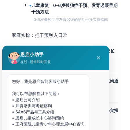
儿童康复｜0-6岁孤独症干预、发育迟缓早期
干预方法
0-6岁孤独症与发育迟缓的早期干预实操指南
家庭实操：把干预融入日常
ABA行为干预在家怎么做？孤独症儿童家长
恩启小助手
✕
实操指南
在线 · 通常即时回复
将DTT、NET等核心技术转化为日常练习
如何和孤独症孩子沟通？家长必知的有效沟通
您好！我是恩启智能客服小助手
策略与实操技巧
我可以帮您解答以下问题：
从视觉支持到社交脚本的核心策略
• 恩启公司介绍
• 师资培训与考证咨询
社交故事法怎么用？孤独症儿童社交训练实操
• SAAS产品与工具介绍
教程与家长指南
• 恩启儿童成长中心咨询预约
• 王府医院儿童青少年心理发展中心咨询
低成本、高效果的社交干预工具