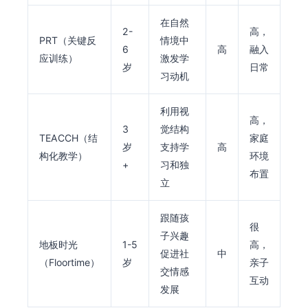
在自然
2-
高，
PRT（关键反
情境中
6
高
融入
应训练）
激发学
岁
日常
习动机
利用视
高，
3
觉结构
TEACCH（结
家庭
岁
支持学
高
构化教学）
环境
+
习和独
布置
立
跟随孩
很
子兴趣
地板时光
1-5
高，
促进社
中
（Floortime）
岁
亲子
交情感
互动
发展