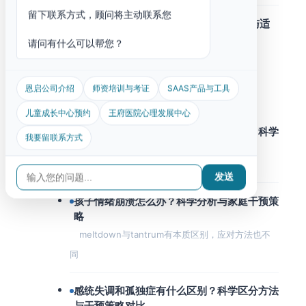
留下联系方式，顾问将主动联系您
家庭干预vs机构干预：效果数据、费用与适
配年龄全对比
请问有什么可以帮您？
不同场景下的干预效果与选择建议
恩启公司介绍
师资培训与考证
SAAS产品与工具
常见挑战行为的科学应对
儿童成长中心预约
王府医院心理发展中心
孩子反复拍手、排列玩具就是孤独症吗？科学
我要留联系方式
理解刻板行为与干预策略
理解功能后决定“干预”还是“接纳”
发送
孩子情绪崩溃怎么办？科学分析与家庭干预策
略
meltdown与tantrum有本质区别，应对方法也不
同
感统失调和孤独症有什么区别？科学区分方法
与干预策略对比