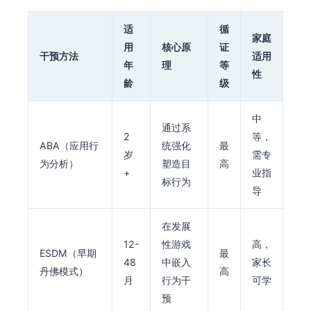
适
循
家庭
用
核心原
证
干预方法
适用
年
理
等
性
龄
级
中
通过系
2
等，
ABA（应用行
统强化
最
岁
需专
为分析）
塑造目
高
+
业指
标行为
导
在发展
12-
性游戏
高，
ESDM（早期
最
48
中嵌入
家长
丹佛模式）
高
月
行为干
可学
预