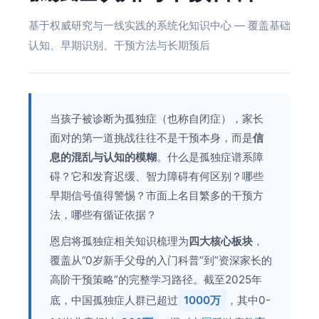
基于权威研究与一线实践的系统化知识中心 — 覆盖基础
认知、早期识别、干预方法与长期预后
当孩子被诊断为孤独症（也称自闭症），家长
面对的第一道挑战往往不是干预本身，而是
信
息的混乱与认知的模糊
。什么是孤独症谱系障
碍？它和发育迟缓、智力障碍有何区别？哪些
早期信号值得警惕？市面上名目繁多的干预方
法，哪些有循证依据？
恩启将孤独症相关知识梳理为
四大核心板块
，
覆盖从”0岁新手父母的入门科普”到”资深家长的
高阶干预策略”的完整学习路径。截至2025年
底，中国孤独症人群已超过
1000万
，其中0-