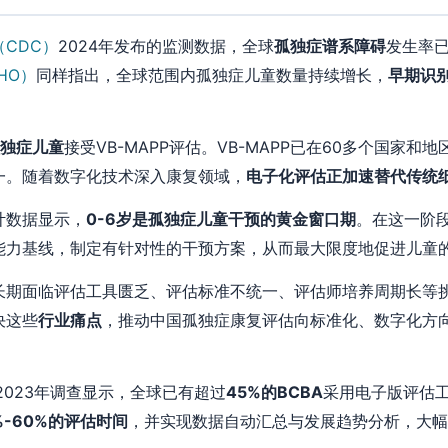
CDC）
2024年发布的监测数据，全球
孤独症谱系障碍
发生率已
HO）
同样指出，全球范围内孤独症儿童数量持续增长，
早期识
孤独症儿童
接受VB-MAPP评估。VB-MAPP已在60多个国家
一。随着数字化技术深入康复领域，
电子化评估正加速替代传统
计数据显示，
0-6岁是孤独症儿童干预的黄金窗口期
。在这一阶
能力基线，制定有针对性的干预方案，从而最大限度地促进儿童
期面临评估工具匮乏、评估标准不统一、评估师培养周期长等挑战
决这些
行业痛点
，推动中国孤独症康复评估向标准化、数字化方
2023年调查显示，全球已有超过
45%的BCBA
采用电子版评估工
%-60%的评估时间
，并实现数据自动汇总与发展趋势分析，大幅