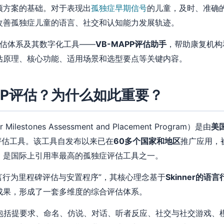
预方案的基础。对于表现出
孤独症早期信号
的儿童，及时、准确
改善孤独症儿童的语言、社交和认知能力发展轨迹。
P评估体系及其数字化工具——
VB-MAPP评估助手
，帮助康复机构
估原理、核心功能、适用场景和选型要点等关键内容。
PP评估？为什么如此重要？
r Milestones Assessment and Placement Program）是由
美
评估工具。该工具自发布以来已在
60多个国家和地区
推广应用，
，是国际上引用率最高的孤独症评估工具之一。
语言行为里程碑评估与安置程序”，其核心理念基于
Skinner的语
成果，形成了一套多维度的综合评估体系。
，包括提要求、命名、仿说、对话、听者反应、社交与社交游戏、