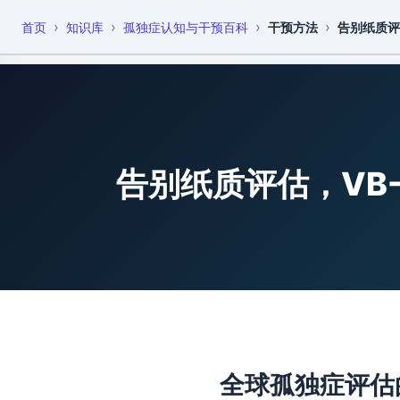
›
›
›
›
首页
知识库
孤独症认知与干预百科
干预方法
告别纸质评
恩启
恩启云课堂
科技赋能
▾
▾
告别纸质评估，VB
全球孤独症评估