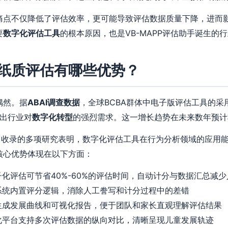
痛点不仅降低了评估效率，更可能导致评估数据质量下降，进而
要
数字化评估工具
的根本原因，也是VB-MAPP评估助手诞生的
纸质评估有哪些优势？
偶然。据
ABAI调查数据
，全球BCBA群体中电子版评估工具的采用
映出行业对
数字化转型
的强烈需求。这一增长趋势在未来数年预计
）
收录的多项研究表明，数字化评估工具在行为分析领域的应用
核心优势体现在以下方面：
子化评估可节省40%-60%的评估时间，自动计分与数据汇总减
系统内置评分逻辑，消除人工誊写和计分过程中的差错
生成发展曲线和可视化报告，便于团队和家长直观理解评估结果
化平台支持多次评估数据的纵向对比，清晰呈现儿童发展轨迹