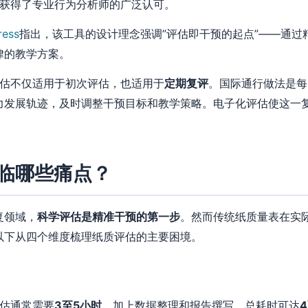
围内获得了专业行为分析师的广泛认可。
ess
指出，该工具的设计理念强调”评估即干预的起点”——通过
律的教学方案。
P评估不仅适用于初次评估，也适用于
定期复评
。国际通行做法是每
力发展轨迹，及时调整干预目标和教学策略。电子化评估使这一
临哪些痛点？
复领域，
科学评估是精准干预的第一步
。然而传统纸质量表在实
以下从四个维度梳理纸质评估的主要困境。
评估通常需要
3至5小时
，加上数据整理和报告撰写，总耗时可达