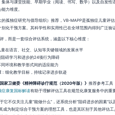
、集体与课堂技能、早期学业（阅读、书写、数学）以及自发性语
心能力维度。
大的孤独症研究与倡导组织）推荐，VB-MAPP是孤独症儿童评
个别化干预方案。其科学性和实用性已在全球范围内得到广泛验
的测评，而是一套综合评估系统，涵盖以下核心维度：
儿童在语言、社交、认知等关键领域的发展水平
能阻碍学习和进步的24项行为障碍
不同环境和教学形式间的适应能力
踪
：细化教学目标，持续记录进步轨迹
国家卫健委《精神障碍诊疗规范（2020年版）》
推荐参考工具
独症康复国标解读
有助于理解评估工具在规范化康复服务中的重
处在于它不仅关注儿童”能做什么”，还系统分析”阻碍进步的因素”
其成为制定综合干预方案的理想工具，也是其区别于其他评估工