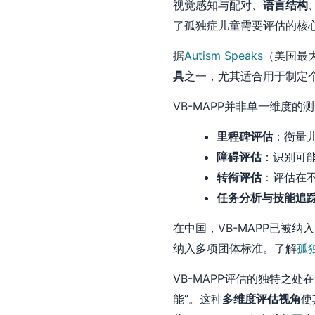
视觉感知与配对、
语言结构
了孤独症儿童需要评估的核
据
Autism Speaks
（美国最
具
之一，尤其适合用于制定
VB-MAPP并非单一维度
里程碑评估
：衡量
障碍评估
：识别可
转衔评估
：评估在
任务分析与技能追
在中国，VB-MAPP已被纳入
纳入多项团体标准。了解
孤
VB-MAPP评估的独特之
能”。这种
多维度评估视角
使